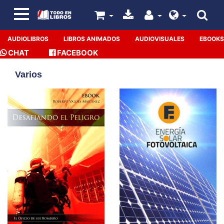
AUDIOLIBROS
LIBROS ANIMADOS
AUDIOVISUALES
EBOOKS
CHAT
FACEBOOK
Varios