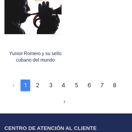
Yunior Romero y su sello
cubano del mundo
‹
1
2
3
4
5
6
7
8
›
CENTRO DE ATENCIÓN AL CLIENTE