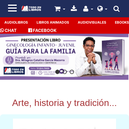
AUDIOLIBROS
LIBROS ANIMADOS
AUDIOVISUALES
EBOOKS
CHAT
FACEBOOK
Arte, historia y tradición...