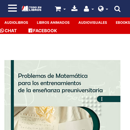
AUDIOLIBROS
LIBROS ANIMADOS
AUDIOVISUALES
EBOOKS
CHAT
FACEBOOK