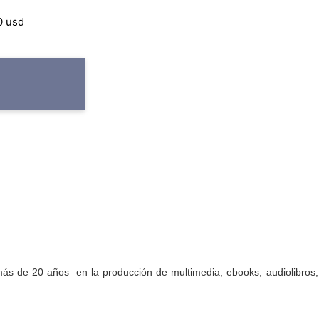
por medio del correo:
atencion
0 usd
ás de 20 años en la producción de multimedia, ebooks, audiolibros, 