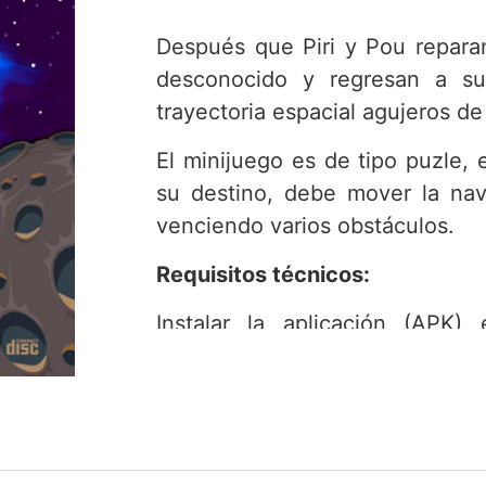
Después que Piri y Pou repara
desconocido y regresan a su
trayectoria espacial agujeros d
El minijuego es de tipo puzle, 
su destino, debe mover la na
venciendo varios obstáculos.
Requisitos técnicos:
Instalar la aplicación (APK)
operativo Android.
Si durante el proceso de 
irregularidad, sugerimos cont
de Atención al Cliente
a través