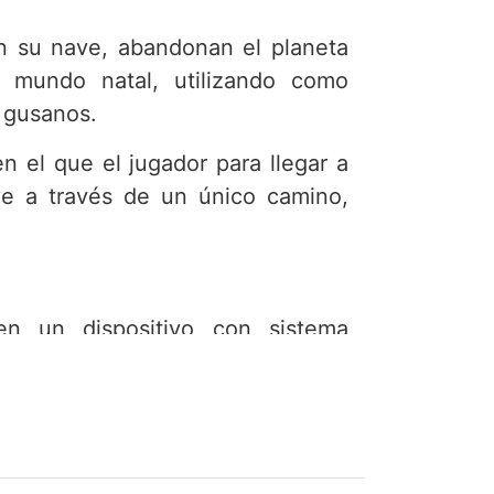
n su nave, abandonan el planeta
 mundo natal, utilizando como
e gusanos.
en el que el jugador para llegar a
ve a través de un único camino,
 en un dispositivo con sistema
instalación presenta alguna
actar por WhatsApp con el
Centro
 del número:
(+53) 52877628
, o