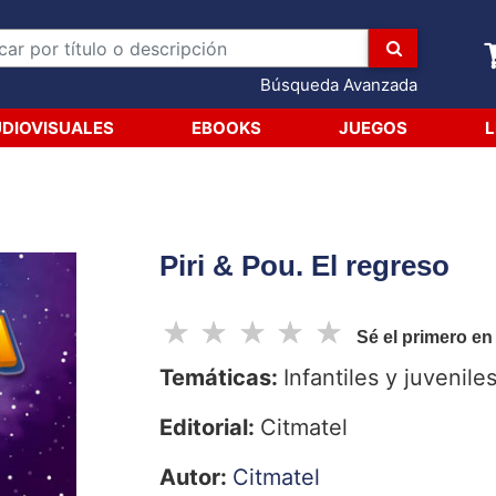
Búsqueda Avanzada
DIOVISUALES
EBOOKS
JUEGOS
L
Piri & Pou. El regreso
☆
☆
☆
☆
☆
Sé el primero en
Temáticas:
Infantiles y juvenile
Editorial:
Citmatel
Autor:
Citmatel