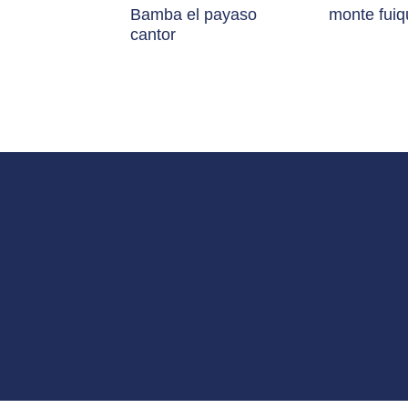
Bamba el payaso
monte fuiqu
cantor