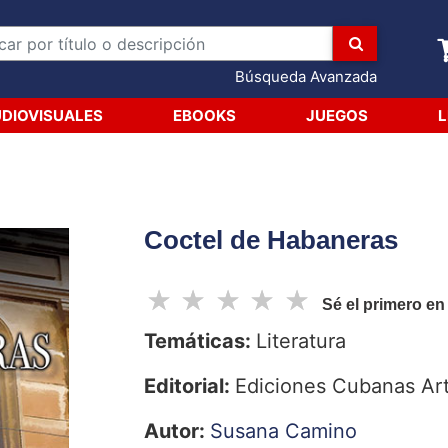
Búsqueda Avanzada
DIOVISUALES
EBOOKS
JUEGOS
L
Coctel de Habaneras
☆
☆
☆
☆
☆
Sé el primero en
Temáticas:
Literatura
Editorial:
Ediciones Cubanas Art
Autor:
Susana Camino