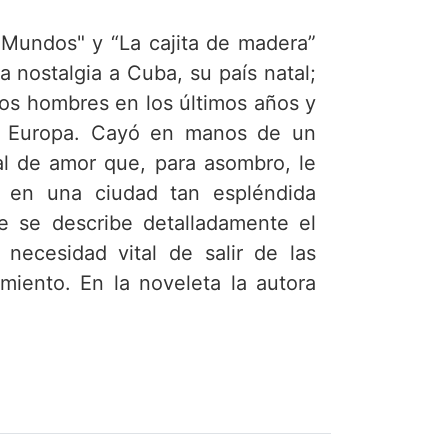
 Mundos" y “La cajita de madera”
nostalgia a Cuba, su país natal;
 los hombres en los últimos años y
en Europa. Cayó en manos de un
al de amor que, para asombro, le
e en una ciudad tan espléndida
e se describe detalladamente el
necesidad vital de salir de las
imiento. En la noveleta la autora
 la familia y los amigos en algunos
ue solo ellos lograrán lo que la
tisfechas. De nuevo la autora une
exquisitas costumbres. LA CAJITA
ostumbristas de la vida de dos