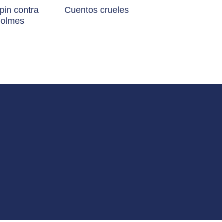
pin contra
Cuentos crueles
holmes