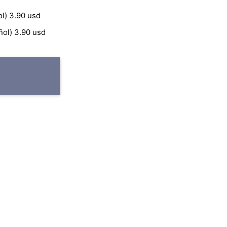
españoles amigos que deciden
l) 3.90 usd
tiempo viviendo en La Habana
ol) 3.90 usd
pero la vida da un giro inespe
las malas compañías y su fal
engaños que lo llevan a dila
poniendo en tela de juicio su 
novela conocemos tradiciones
un toque pintoresco, policial y s