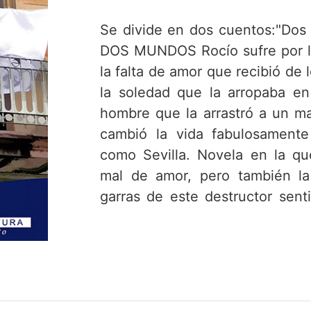
Se divide en dos cuentos:"Dos
DOS MUNDOS Rocío sufre por la 
la falta de amor que recibió de
la soledad que la arropaba 
hombre que la arrastró a un m
cambió la vida fabulosament
como Sevilla. Novela en la qu
mal de amor, pero también la 
garras de este destructor sent
refleja la importancia que tiene
momentos de la vida, en los q
mentira y la burla no salgan sa
los dos países y describe sus 
DE MADERA Diversos pasajes c